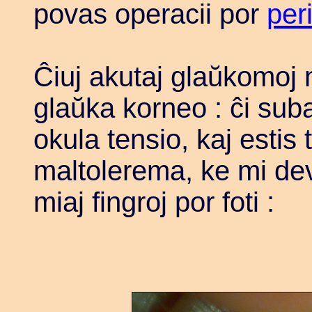
povas operacii por
per
Ĉiuj akutaj glaŭkomoj
glaŭka korneo : ĉi sub
okula tensio, kaj estis 
maltolerema, ke mi dev
miaj fingroj por foti :