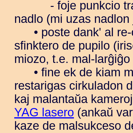
- foje punkcio tra 
nadlo (mi uzas nadlon
• poste dank' al re-ci
sfinktero de pupilo (iris
miozo, t.e. mal-larĝiĝo
• fine ek de kiam mio
restarigas cirkuladon 
kaj malantaŭa kameroj
YAG lasero
(ankaŭ var
kaze de malsukceso de 