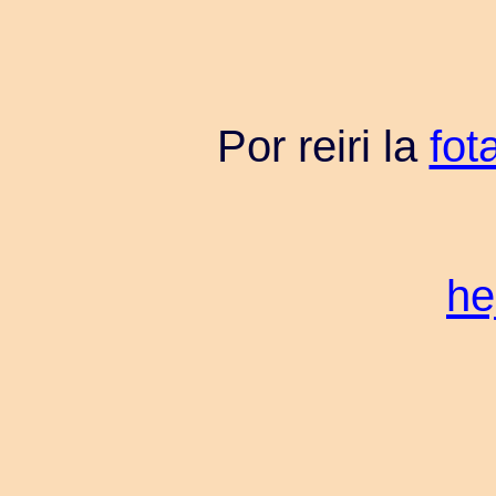
Por reiri la
fot
he