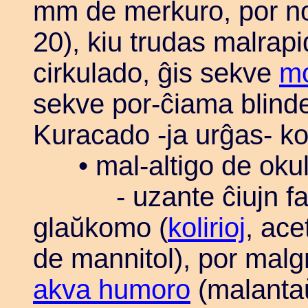
mm de merkuro, por nor
20), kiu trudas malrapi
cirkulado, ĝis sekve
mo
sekve por-ĉiama blind
Kuracado -ja urĝas- kon
• mal-altigo de oku
- uzante ĉiujn farm
glaŭkomo (
kolirioj
, ace
de mannitol), por malg
akva humoro
(malantaŭ