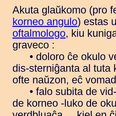
Akuta glaŭkomo (pro 
korneo angulo
) estas u
oftalmologo
, kiu kunig
graveco :
• doloro ĉe okulo ver
dis-sterniĝanta al tuta
ofte naŭzon, eĉ voma
• falo subita de vid-
de korneo -luko de okul
verdbluaĉa ... kiel en 