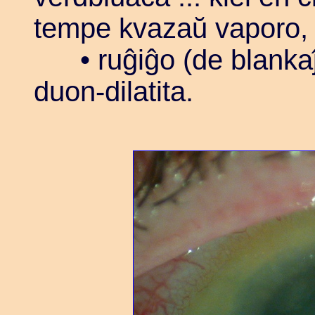
tempe kvazaŭ vaporo,
• ruĝiĝo (de blankaĵo
duon-dilatita.