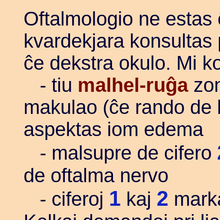
Oftalmologio ne estas ĉ
kvardekjara konsultas
ĉe dekstra okulo. Mi ko
- tiu
malhel-ruĝa
zon
makulao (ĉe rando de la
aspektas iom edema
- malsupre de cifero
de oftalma nervo
1
2
- ciferoj
kaj
marka