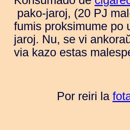
Konsumado de
cigare
pako-jaroj, (20 PJ mal-l
fumis proksimume po 
jaroj. Nu, se vi ankoraŭ
via kazo estas malespe
Por reiri la
fot