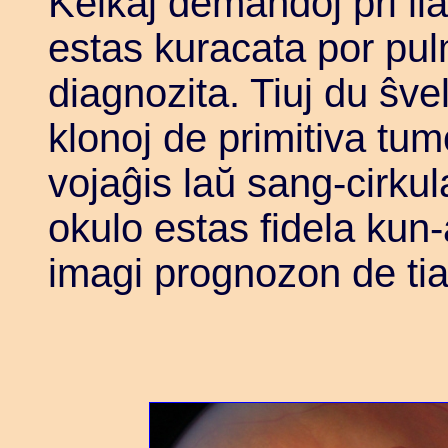
Kelkaj demandoj pri lia
estas kuracata por pu
diagnozita. Tiuj du ŝve
klonoj de primitiva tum
vojaĝis laŭ sang-cirku
okulo estas fidela kun
imagi prognozon de tia