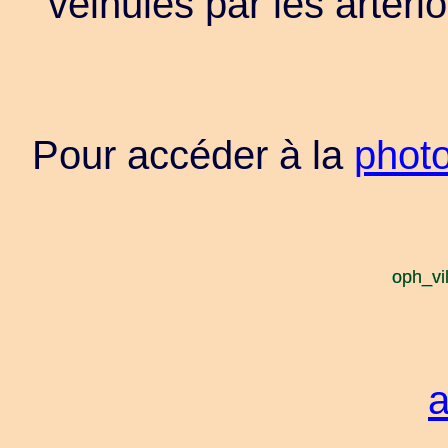
veinules par les artério
Pour accéder à la
phot
a