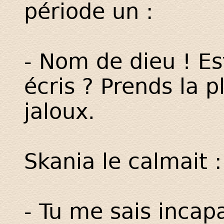
période un :
- Nom de dieu ! Es
écris ? Prends la p
jaloux.
Skania le calmait :
- Tu me sais incap