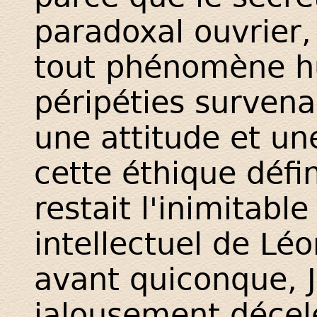
paradoxal ouvrier, 
tout phénomène h
péripéties surven
une attitude et un
cette éthique défini
restait l'inimitable
intellectuel de Lé
avant quiconque, 
jalousement décel