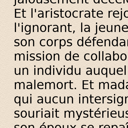
Et l'aristocrate re
l'ignorant, la jeun
son corps défendant
mission de collabor
un individu auquel 
malemort. Et mada
qui aucun intersig
souriait mystérie
son époux se repaî