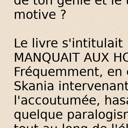
de ton génie et le 
motive ?
Le livre s'intitula
MANQUAIT AUX H
Fréquemment, en c
Skania intervena
l'accoutumée, hasa
quelque paralogism