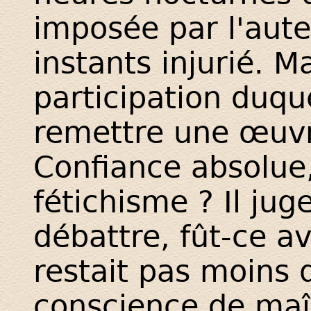
imposée par l'aute
instants injurié. M
participation duque
remettre une œuvr
Confiance absolue
fétichisme ? Il juge
débattre, fût-ce a
restait pas moins 
conscience de maît