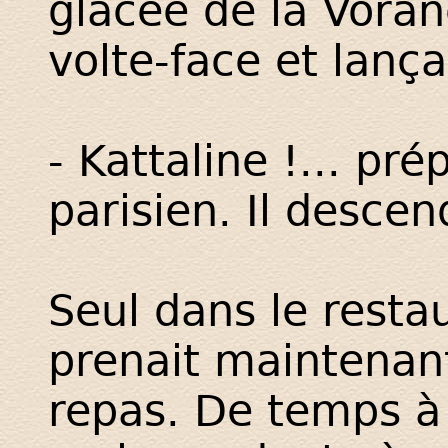
glacée de la Vorane
volte-face et lança
- Kattaline !... pr
parisien. Il descend
Seul dans le rest
prenait maintenan
repas. De temps à 