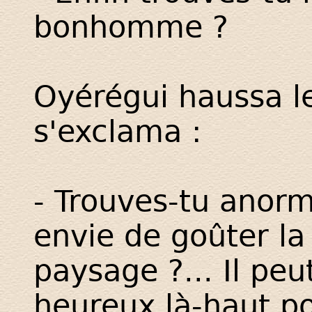
bonhomme ?
Oyérégui haussa l
s'exclama :
- Trouves-tu anorm
envie de goûter la
paysage ?... Il pe
heureux là-haut po