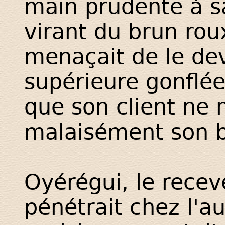
main prudente à s
virant du brun r
menaçait de le dev
supérieure gonflé
que son client ne
malaisément son 
Oyérégui, le recev
pénétrait chez l'