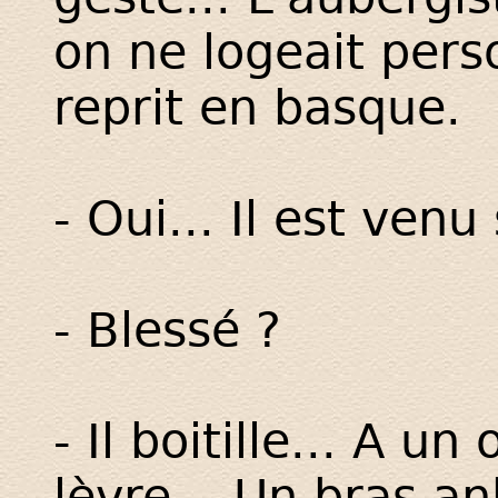
on ne logeait pers
reprit en basque.
- Oui... Il est venu
- Blessé ?
- Il boitille... A un
lèvre... Un bras an