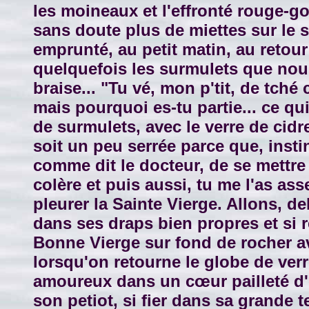
les moineaux et l'effronté rouge-go
sans doute plus de miettes sur le s
emprunté, au petit matin, au retour
quelquefois les surmulets que nous d
braise... "Tu vé, mon p'tit, de tch
mais pourquoi es-tu partie... ce qui
de surmulets, avec le verre de cidr
soit un peu serrée parce que, inst
comme dit le docteur, de se mettre a
colère et puis aussi, tu me l'as a
pleurer la Sainte Vierge. Allons, deb
dans ses draps bien propres et si rê
Bonne Vierge sur fond de rocher av
lorsqu'on retourne le globe de verre
amoureux dans un cœur pailleté d'o
son petiot, si fier dans sa grande t