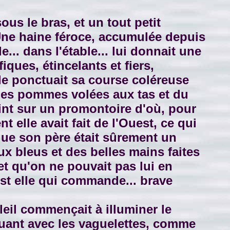
s le bras, et un tout petit
Une haine féroce, accumulée depuis
e... dans l'étable... lui donnait une
ques, étincelants et fiers,
elle ponctuait sa course coléreuse
eilles pommes volées aux tas et du
rvint sur un promontoire d'où, pour
nt elle avait fait de l'Ouest, ce qui
 que son père était sûrement un
ux bleus et des belles mains faites
et qu'on ne pouvait pas lui en
est elle qui commande... brave
oleil commençait à illuminer le
 jouant avec les vaguelettes, comme