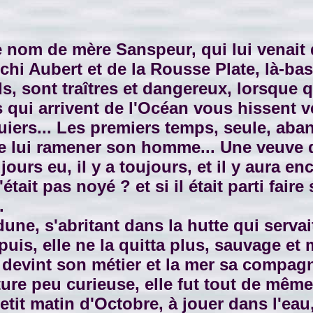
nom de mère Sanspeur, qui lui venait d
 Aubert et de la Rousse Plate, là-bas, 
s, sont traîtres et dangereux, lorsque 
qui arrivent de l'Océan vous hissent vers
iers... Les premiers temps, seule, aban
 de lui ramener son homme... Une veuve 
jours eu, il y a toujours, et il y aura e
tait pas noyé ? et si il était parti faire 
.
dune, s'abritant dans la hutte qui serva
puis, elle ne la quitta plus, sauvage e
 devint son métier et la mer sa compag
re peu curieuse, elle fut tout de même
 petit matin d'Octobre, à jouer dans l'ea