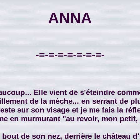
ANNA
-=-=-=-=-=-=-=-
oup... Elle vient de s'éteindre comme 
sillement de la mèche... en serrant de 
este sur son visage et je me fais la réfl
même en murmurant "au revoir, mon petit,
out de son nez, derrière le château d'