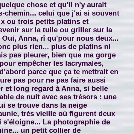
uelque chose et qu'il n'y aurait
-chemin... celui que j'ai si souvent
 ou trois petits platins et
enir sur la tuile ou griller sur la
" Oui, Anna, rî qu'pour nous deux...
onc plus rien... plus de platins ni
vais pas pleurer, bien que ma gorge
e pour empêcher les lacrymales,
 d'abord parce que ça te mettrait en
ure pas pour ne pas faire aussi
er et long regard à Anna, si belle
table de nuit avec ses trésors : une
ui se trouve dans la neige
unie, très vieille où figurent deux
i s'éloigne... La photographie de
ne... un petit collier de