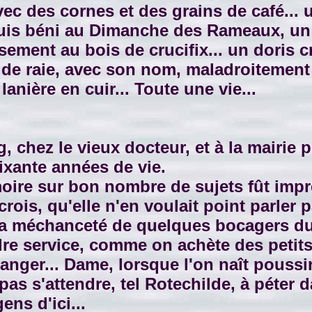
vec des cornes et des grains de café...
buis béni au Dimanche des Rameaux, un 
ement au bois de crucifix... un doris c
 de raie, avec son nom, maladroitement éc
anière en cuir... Toute une vie...
hez le vieux docteur, et à la mairie po
ixante années de vie.
ire sur bon nombre de sujets fût impr
crois, qu'elle n'en voulait point parler 
 la méchanceté de quelques bocagers du 
dre service, comme on achète des petit
ger... Dame, lorsque l'on naît poussin 
 pas s'attendre, tel Rotechilde, à péter 
ens d'ici...