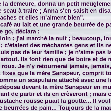
e la demeure, donna un petit meuglement
e seau à traire ; Anna s'en saisit en disa
vaches et elles m'aiment bien".
fé au lait et une grande beurrée de pai
 go, déclara :
oin ; j'ai marché la nuit ; beaucoup, l
s ; c'étaient des méchantes gens et ils 
uis pas de leur famille ; je n'aime pas la f
rtout. Ils font rien que de boire et de m
roux. Je n'y retournerai jamais, jamais,
fixes que la mère Sanspeur, comprit tou
 comme un scapulaire attaché avec une lan
les déposa devant la mère Sanspeur en m
ant de partir et ils en crèveront ; mais 
ustache rousse puait la goutte... Il voul
de beurrées de pain... Toujours de la m