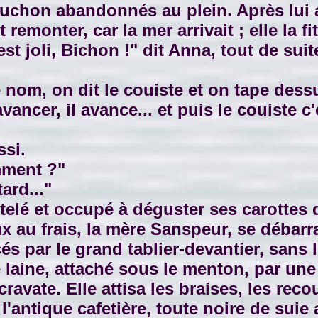
aluchon abandonnés au plein. Après lui a
ait remonter, car la mer arrivait ; elle la 
st joli, Bichon !" dit Anna, tout de suit
om, on dit le couiste et on tape dessu
vancer, il avance... et puis le couiste c
si.
mment ?"
ard..."
lé et occupé à déguster ses carottes d
 au frais, la mère Sanspeur, se débarr
és par le grand tablier-devantier, sans
e laine, attaché sous le menton, par une
cravate. Elle attisa les braises, les re
l'antique cafetière, toute noire de sui