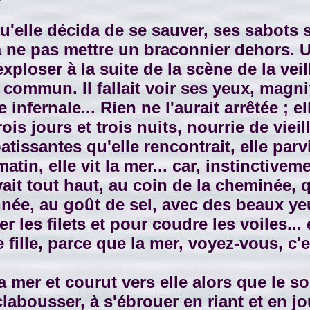
le décida de se sauver, ses sabots sou
 à ne pas mettre un braconnier dehors. 
ploser à la suite de la scène de la veill
commun. Il fallait voir ses yeux, magnifi
e infernale... Rien ne l'aurait arrêtée ; 
rois jours et trois nuits, nourrie de vi
patissantes qu'elle rencontrait, elle pa
atin, elle vit la mer... car, instinctiveme
êvait tout haut, au coin de la cheminée,
nnée, au goût de sel, avec des beaux ye
les filets et pour coudre les voiles... 
 fille, parce que la mer, voyez-vous, c'
a mer et courut vers elle alors que le s
s'éclabousser, à s'ébrouer en riant et en