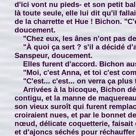
d'ici vont nu pieds- et son petit b
là toute seule, elle lui dit qu'il fall
de la charrette et Hue ! Bichon. "C'e
doucement.
"Chez eux, les ânes n'ont pas de n
"À quoi ça sert ? s'il a décidé d'a
Sanspeur, doucement.
Elles furent d'accord. Bichon aus
"Moi, c'est Anna, et toi c'est co
"C'est... c'est... on verra ça plus t
Arrivées à la bicoque, Bichon déte
contigu, et la manne de maquereaux
son vieux suroît qui furent remplac
croiraient nues, et par le bonnet d
nœud, délicate coquetterie, faisait 
et d'ajoncs séchés pour réchauffer 