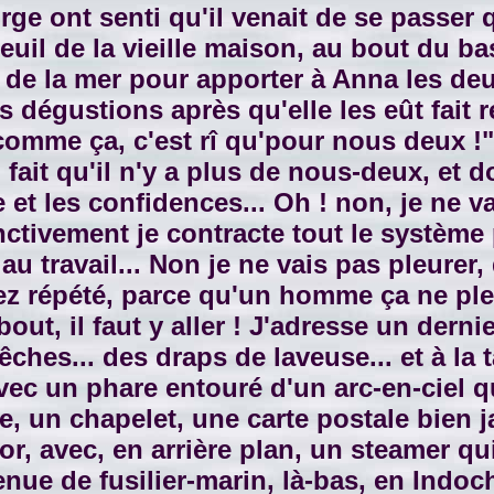
rge ont senti qu'il venait de se passer q
euil de la vieille maison, au bout du bas
 de la mer pour apporter à Anna les deux
égustions après qu'elle les eût fait rev
é comme ça, c'est rî qu'pour nous deux !
 fait qu'il n'y a plus de nous-deux, et d
e et les confidences... Oh ! non, je ne 
inctivement je contracte tout le systèm
u travail... Non je ne vais pas pleurer,
ssez répété, parce qu'un homme ça ne ple
out, il faut y aller ! J'adresse un derni
ches... des draps de laveuse... et à la 
ec un phare entouré d'un arc-en-ciel q
, un chapelet, une carte postale bien ja
r, avec, en arrière plan, un steamer qu
enue de fusilier-marin, là-bas, en Indochi